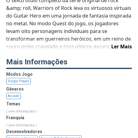
O sexto título completo da série original de rock
&amp; roll, Warriors of Rock leva os virtuosos virtuais
do Guitar Hero em uma jornada de fantasia inspirada
no metal. No modo Quest do jogo, os jogadores
levam oito personagens individuais para se
transformar em guerreiros heróicos, em um reino de
couro preto cravejado e tons góticos escuros. Os
Ler Mais
personagens usam suas habilidades especiais
Mais Informações
individuais para completar os desafios de
desempenho do rock e levar a história adiante, em
Modos Jogo
direção a uma batalha final que determinará o
Single Player
destino do semideus do rock e, de fato, do próprio
Gêneros
rock and roll.
Arcade
Temas
Warriors of Rock chega às prateleiras com a maior
( sem informações )
lista de reprodução pronta para uso da série Guitar
Franquia
Hero, com um total de mais de 90 faixas de artistas
( sem informações )
como Black Sabbath, Kiss, Megadeth, Anthrax, Def
Desenvolvedores