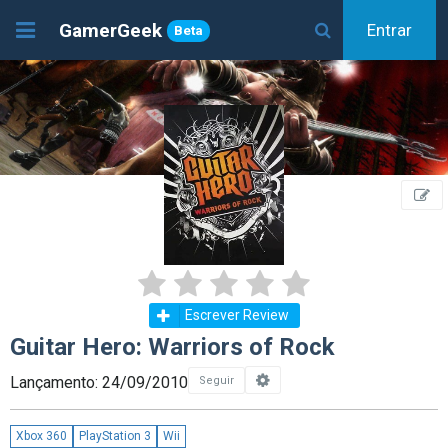
GamerGeek
Entrar
Beta
Escrever Review
Guitar Hero: Warriors of Rock
Lançamento: 24/09/2010
Seguir
Xbox 360
PlayStation 3
Wii