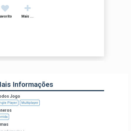
avorito
Mais ...
ais Informações
dos Jogo
ngle Player
Multiplayer
neros
rrida
emas