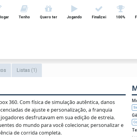
Jogar
Tenho
Quero ter
Jogando
Finalizei
100%
F
cos
Listas
(1)
M
Mo
ox 360. Com física de simulação autêntica, danos
Si
icenciadas de ajuste e personalização, a franquia
Gê
jogadores desfrutavam em sua edição de estreia.
Co
entes do mundo para você colecionar, personalizar e
T
iência de corrida completa.