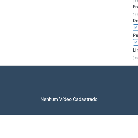
( s
Fr
( s
De
Mi
Pu
Mi
Li
( s
Nenhum Vídeo Cadastrado