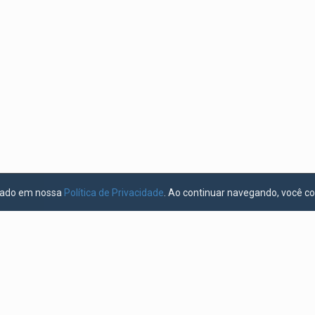
licado em nossa
Política de Privacidade
. Ao continuar navegando, você c