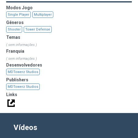
Modos Jogo
Single Player
Multiplayer
Gêneros
Shooter
Tower Defense
Temas
( sem informações )
Franquia
( sem informações )
Desenvolvedores
MDTowerz Studios
Publishers
MDTowerz Studios
Links
Vídeos