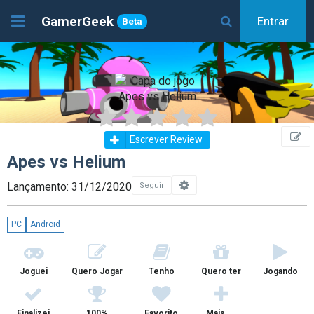
GamerGeek
Entrar
Beta
Escrever Review
Apes vs Helium
Lançamento: 31/12/2020
Seguir
PC
Android
Joguei
Quero Jogar
Tenho
Quero ter
Jogando
Finalizei
100%
Favorito
Mais ...