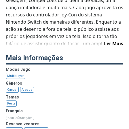
selvagem, competições de ordenha de vacas, uma
dança imitadora e muito mais. Cada jogo aproveita os
recursos do controlador Joy-Con do sistema
Nintendo Switch de maneiras diferentes. Enquanto a
ação se desenrola fora da tela, o público assiste aos
próprios jogadores em vez da tela. Isso o torna tão
hilário de assistir quanto de tocar - um amplificador
Ler Mais
de festa instantâneo!
Mais Informações
Modos Jogo
Multiplayer
Gêneros
Casual
Arcade
Temas
Festa
Franquia
( sem informações )
Desenvolvedores