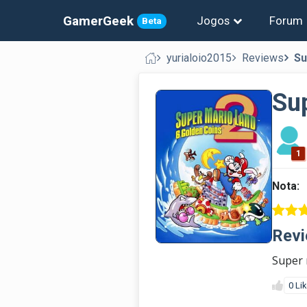
GamerGeek
Jogos
Forum
Beta
yurialoio2015
Reviews
Su
Sup
1
Nota:
Revi
Super 
0 Li