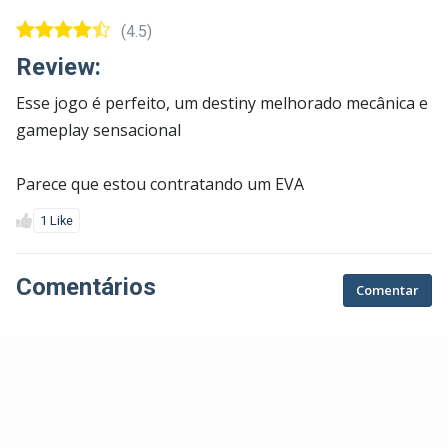
(4.5)
Review:
Esse jogo é perfeito, um destiny melhorado mecânica e
gameplay sensacional
Parece que estou contratando um EVA
1 Like
Comentários
Comentar