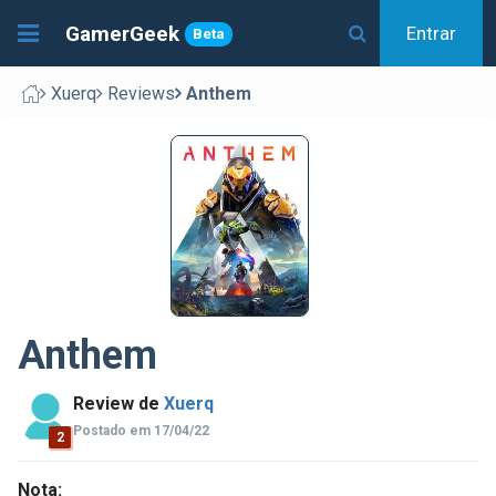
GamerGeek
Entrar
Beta
Xuerq
Reviews
Anthem
Anthem
Review de
Xuerq
Postado em 17/04/22
2
Nota: