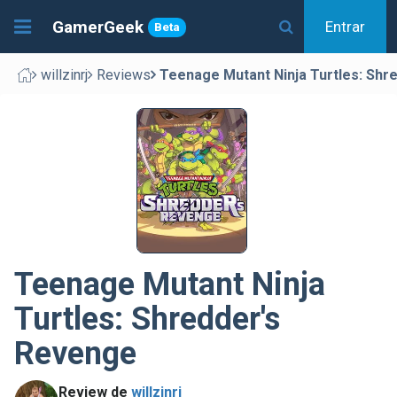
GamerGeek
Entrar
Beta
willzinrj
Reviews
Teenage Mutant Ninja Turtles: Shr
Teenage Mutant Ninja
Turtles: Shredder's
Revenge
Review de
willzinrj