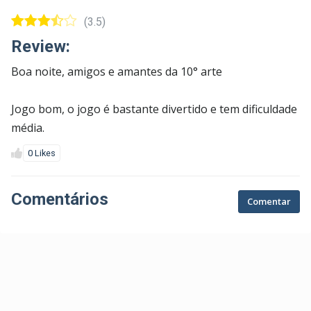
(3.5)
Review:
Boa noite, amigos e amantes da 10° arte
Jogo bom, o jogo é bastante divertido e tem dificuldade
média.
0 Likes
Comentários
Comentar