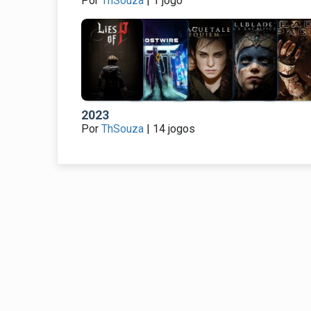
Por
ThSouza
| 1 jogo
2023
Por
ThSouza
| 14 jogos