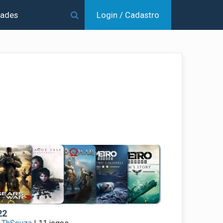
dades
Login / Cadastro
22