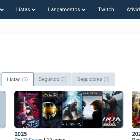
Listas
Lançamentos
Twitch
Ativi
Seguindo
(3)
Seguidores
(3)
Listas
(5)
2025
20