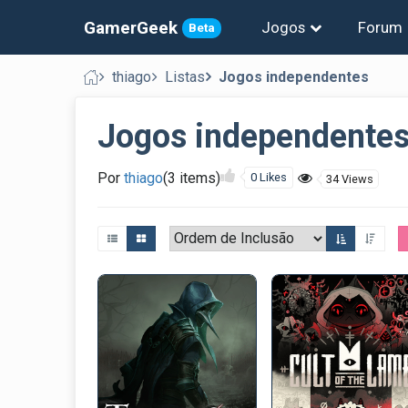
GamerGeek
Jogos
Forum
Beta
thiago
Listas
Jogos independentes
Jogos independente
Por
thiago
(3 items)
0 Likes
34 Views