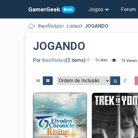
GamerGeek
Jogos
Forum
Beta
theofiloluis
Listas
JOGANDO
JOGANDO
Por
theofiloluis
(3 items)
0 Likes
13 Views