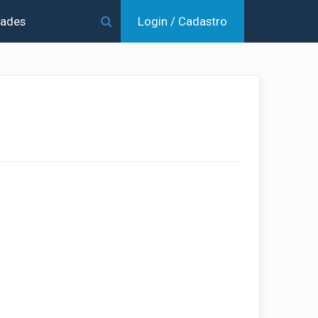
dades
Login / Cadastro