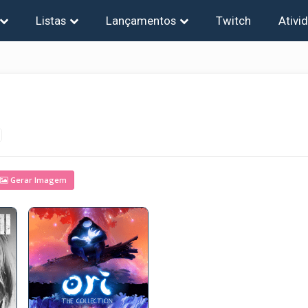
Listas
Lançamentos
Twitch
Ativi
Gerar Imagem