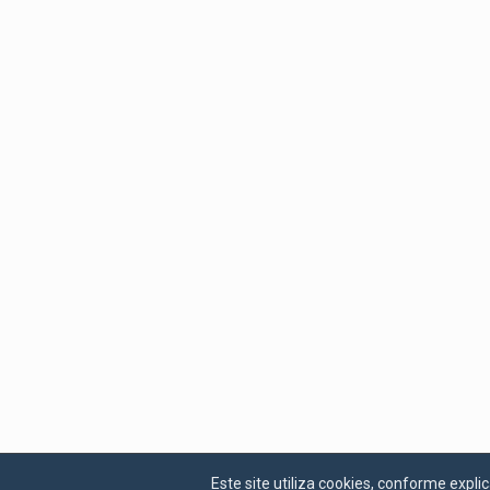
Este site utiliza cookies, conforme exp