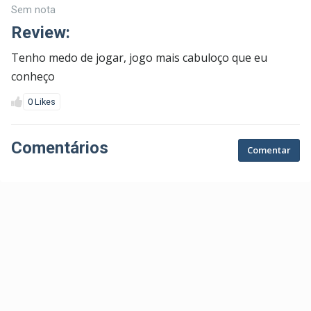
Sem nota
Review:
Tenho medo de jogar, jogo mais cabuloço que eu
conheço
0 Likes
Comentários
Comentar