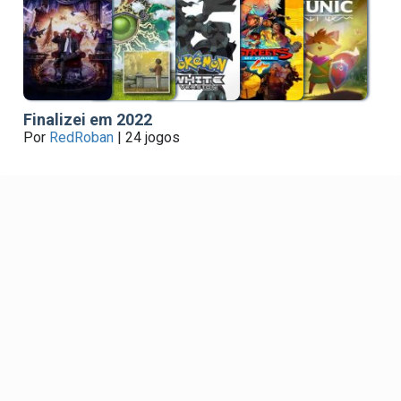
Finalizei em 2022
Por
RedRoban
| 24 jogos