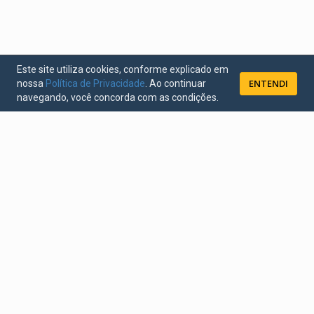
Este site utiliza cookies, conforme explicado em
ENTENDI
nossa
Política de Privacidade
. Ao continuar
navegando, você concorda com as condições.