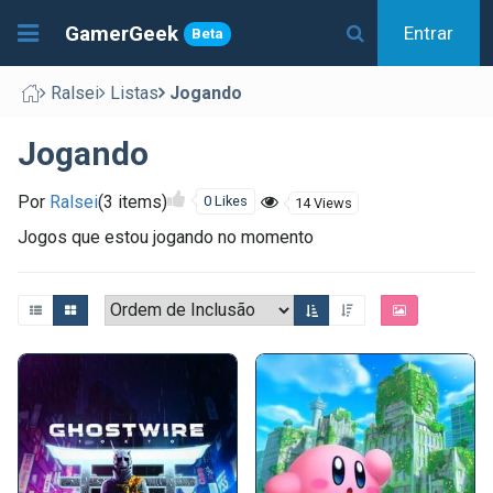
GamerGeek
Entrar
Beta
Ralsei
Listas
Jogando
Jogando
Por
Ralsei
(3 items)
0 Likes
14 Views
Jogos que estou jogando no momento