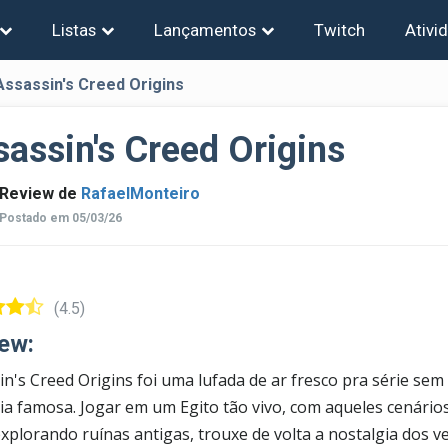
Listas
Lançamentos
Twitch
Ativi
Assassin's Creed Origins
assin's Creed Origins
Review de
RafaelMonteiro
Postado em 05/03/26
(4.5)
ew:
in's Creed Origins foi uma lufada de ar fresco pra série sem
ia famosa. Jogar em um Egito tão vivo, com aqueles cenário
explorando ruínas antigas, trouxe de volta a nostalgia dos 