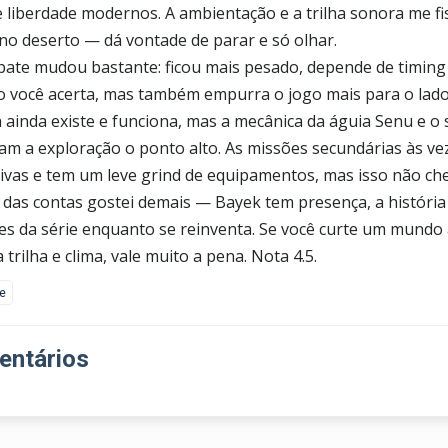
e liberdade modernos. A ambientação e a trilha sonora me f
 no deserto — dá vontade de parar e só olhar.
ate mudou bastante: ficou mais pesado, depende de timing 
 você acerta, mas também empurra o jogo mais para o lado
h ainda existe e funciona, mas a mecânica da águia Senu e o
am a exploração o ponto alto. As missões secundárias às v
tivas e tem um leve grind de equipamentos, mas isso não che
 das contas gostei demais — Bayek tem presença, a história
zes da série enquanto se reinventa. Se você curte um mundo
 trilha e clima, vale muito a pena. Nota 4.5.
ke
ntários