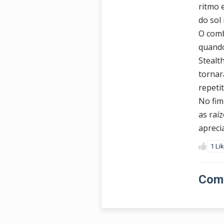
ritmo 
do sol
O comb
quando
Stealt
tornar
repeti
No fim
as raí
aprecia
1 Li
Come