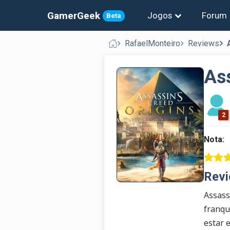
GamerGeek
Jogos
Forum
Beta
RafaelMonteiro
Reviews
Ass
2
Nota:
Revi
Assass
franqu
estar 