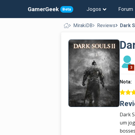
GamerGeek
Jogos
Forum
Beta
MirakiDB
Reviews
Dark S
Dar
3
Nota:
Revi
Dark S
um jog
bosses