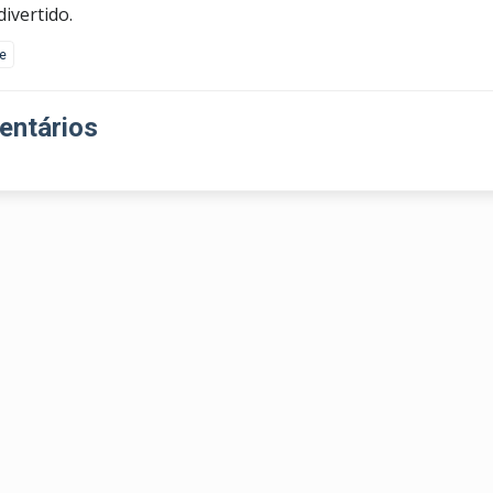
divertido.
ke
ntários