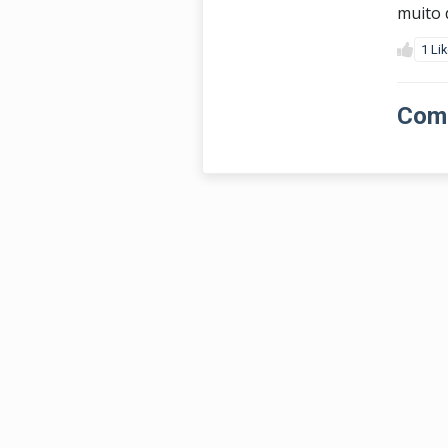
muito 
1 Li
Come