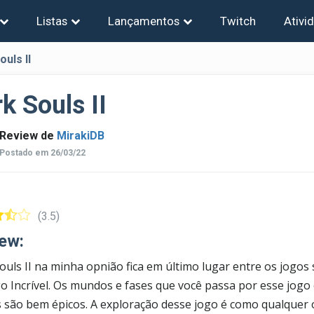
Listas
Lançamentos
Twitch
Ativi
ouls II
k Souls II
Review de
MirakiDB
Postado em 26/03/22
(3.5)
ew:
ouls II na minha opnião fica em último lugar entre os jogos 
o Incrível. Os mundos e fases que você passa por esse jogo
 são bem épicos. A exploração desse jogo é como qualquer o