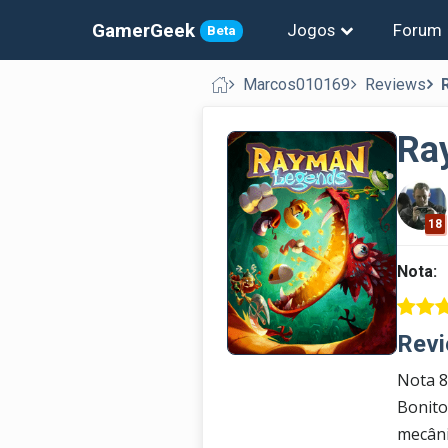
GamerGeek
Jogos
Forum
Beta
Marcos010169
Reviews
Ra
18
Nota:
Revi
Nota 8
Bonito
mecâni