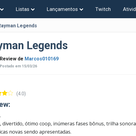
Listas
Lançamentos
Twitch
Ativi
Rayman Legends
yman Legends
Review de
Marcos010169
Postado em 15/03/26
(4.0)
ew:
.
, divertido, ótimo coop, inúmeras fases bônus, trilha sonor
cas novas sendo apresentadas.