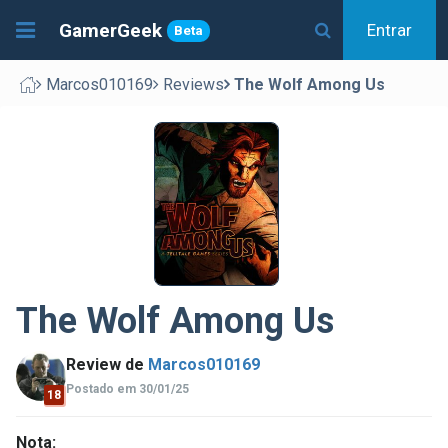
GamerGeek
Entrar
Beta
Marcos010169
Reviews
The Wolf Among Us
The Wolf Among Us
Review de
Marcos010169
Postado em 30/01/25
18
Nota: