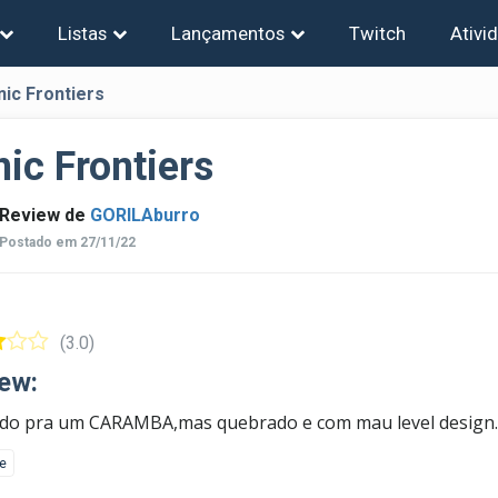
Listas
Lançamentos
Twitch
Ativi
nic Frontiers
ic Frontiers
Review de
GORILAburro
Postado em 27/11/22
(3.0)
ew:
ido pra um CARAMBA,mas quebrado e com mau level design.
ke