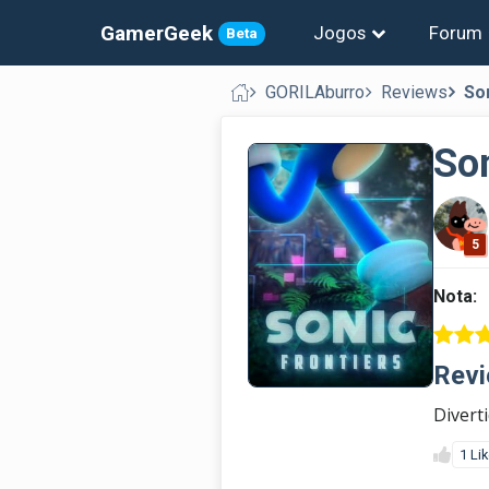
GamerGeek
Jogos
Forum
Beta
GORILAburro
Reviews
So
Son
5
Nota:
Revi
Divert
1 Li