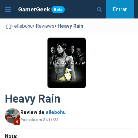
GamerGeek
Entrar
Beta
ellebohu
Reviews
Heavy Rain
Heavy Rain
Review de
ellebohu
Postado em 21/11/22
4
Nota: