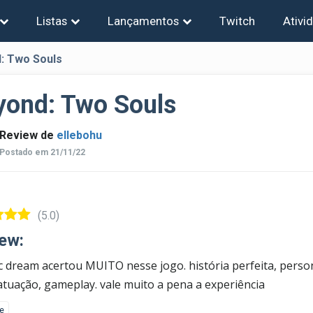
Listas
Lançamentos
Twitch
Ativi
: Two Souls
yond: Two Souls
Review de
ellebohu
Postado em 21/11/22
(5.0)
ew:
c dream acertou MUITO nesse jogo. história perfeita, pers
atuação, gameplay. vale muito a pena a experiência
ke