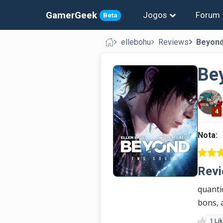
GamerGeek
Jogos
Forum
Beta
ellebohu
Reviews
Beyond
Be
4
Nota:
Revi
quanti
bons, 
1 Li