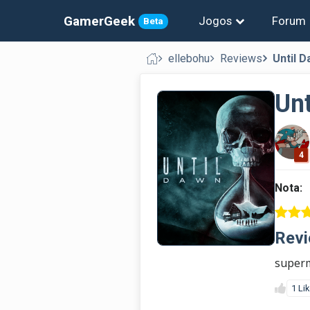
GamerGeek
Jogos
Forum
Beta
ellebohu
Reviews
Until 
Un
4
Nota:
Revi
superm
1 Li