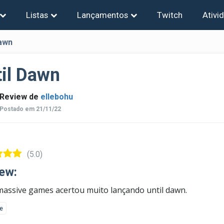
Listas
Lançamentos
Twitch
Ativi
Dawn
til Dawn
Review de
ellebohu
Postado em 21/11/22
(5.0)
ew:
assive games acertou muito lançando until dawn.
ke