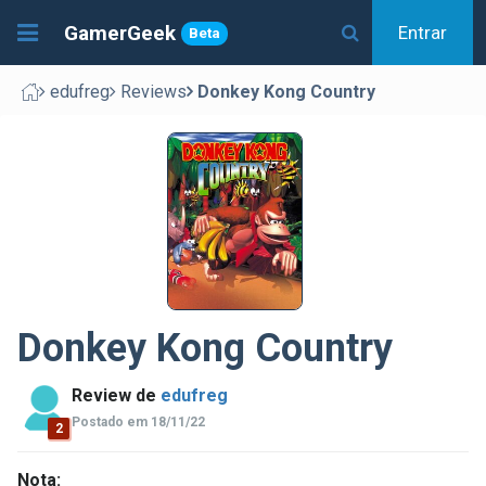
GamerGeek
Entrar
Beta
edufreg
Reviews
Donkey Kong Country
Donkey Kong Country
Review de
edufreg
Postado em 18/11/22
2
Nota: