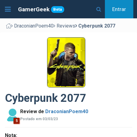
GamerGeek
Entrar
Beta
DraconianPoem40
Reviews
Cyberpunk 2077
Cyberpunk 2077
Review de
DraconianPoem40
Postado em 03/03/23
5
Nota: