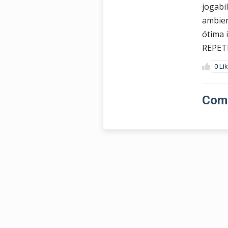
jogabi
ambien
ótima 
REPETI
0 Li
Come