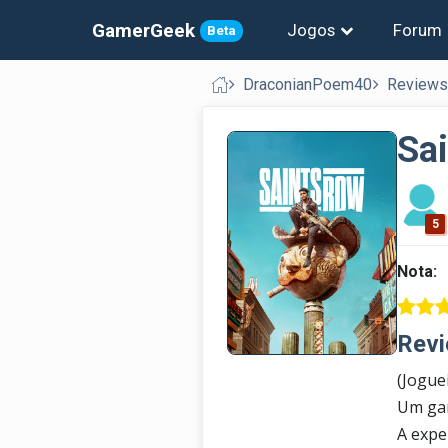
GamerGeek
Jogos
Forum
Beta
DraconianPoem40
Reviews
Sa
5
Nota:
Revi
(Jogue
Um ga
A expe