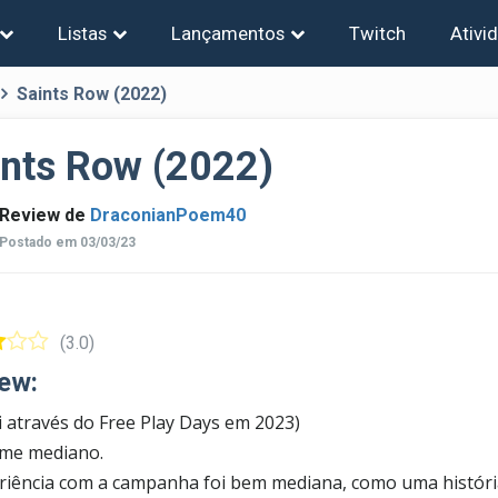
Listas
Lançamentos
Twitch
Ativi
Saints Row (2022)
ints Row (2022)
Review de
DraconianPoem40
Postado em 03/03/23
(3.0)
ew:
i através do Free Play Days em 2023)
me mediano.
riência com a campanha foi bem mediana, como uma históri