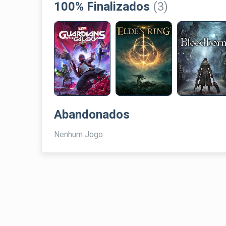
100% Finalizados
(3)
Abandonados
Nenhum Jogo