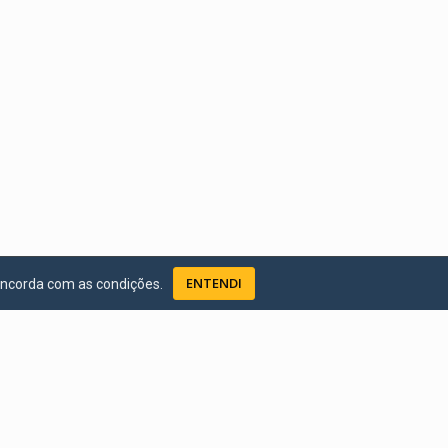
ENTENDI
oncorda com as condições.