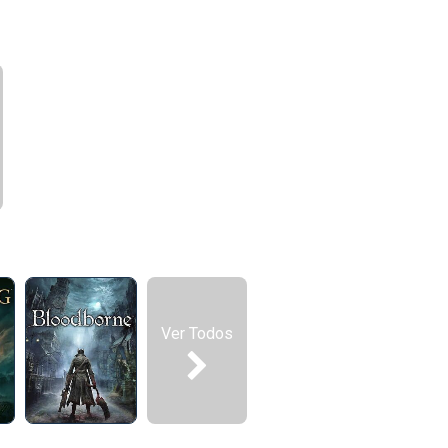
Ver Todos