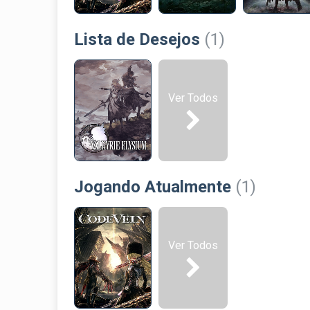
Lista de Desejos
(1)
Ver Todos
Jogando Atualmente
(1)
Ver Todos