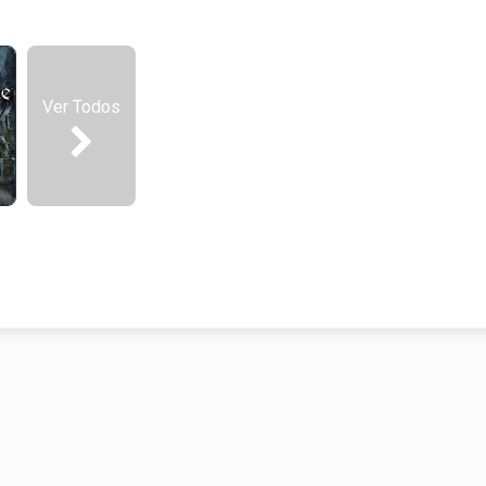
Ver Todos