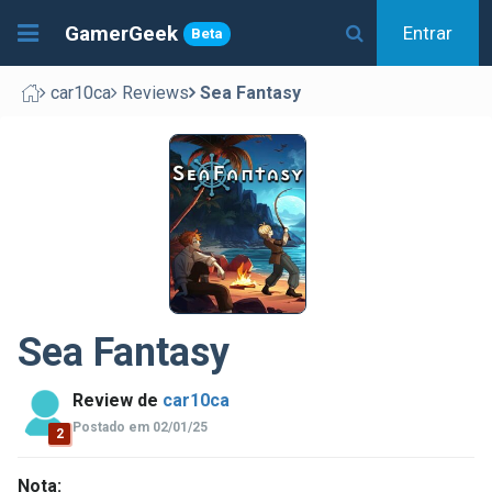
GamerGeek
Entrar
Beta
car10ca
Reviews
Sea Fantasy
Sea Fantasy
Review de
car10ca
Postado em 02/01/25
2
Nota: