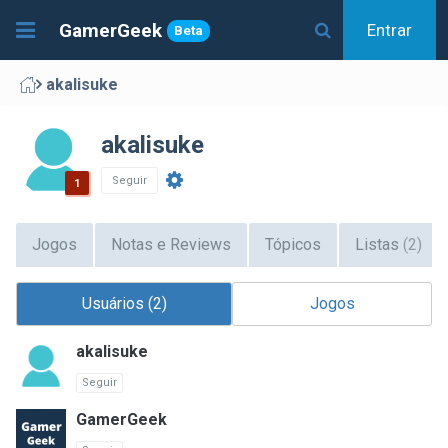
GamerGeek
Entrar
Beta
akalisuke
akalisuke
Seguir
1
Jogos
Notas e Reviews
Tópicos
Listas
(2)
Usuários (2)
Jogos
akalisuke
Seguir
GamerGeek