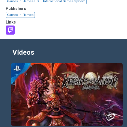
Games in Flames UG
International Games System
Publishers
Games in Flames
Links
Vídeos