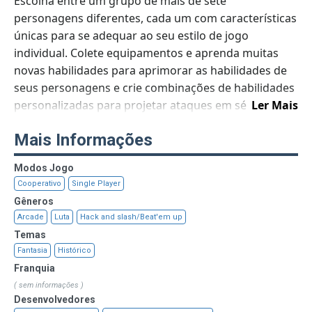
Escolha entre um grupo de mais de sete
personagens diferentes, cada um com características
únicas para se adequar ao seu estilo de jogo
individual. Colete equipamentos e aprenda muitas
novas habilidades para aprimorar as habilidades de
seus personagens e crie combinações de habilidades
personalizadas para projetar ataques em série
Ler Mais
exclusivos. Isso permite uma enorme variedade de
Mais Informações
combinações de personagens e equipamentos tanto
para um jogador quanto para a jogabilidade
Modos Jogo
cooperativa online para até quatro jogadores. Jogue
Cooperativo
Single Player
sozinho ou com até três amigos no modo
Gêneros
cooperativo online e derrote os capangas do
Arcade
Luta
Hack and slash/Beat'em up
Imperador Yan para impedir que um mal antigo
Temas
destrua o mundo!
Fantasia
Histórico
Franquia
( sem informações )
Desenvolvedores