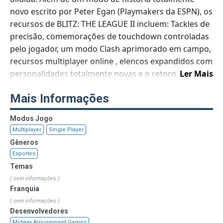
novo escrito por Peter Egan (Playmakers da ESPN), os
recursos de BLITZ: THE LEAGUE II incluem: Tackles de
precisão, comemorações de touchdown controladas
pelo jogador, um modo Clash aprimorado em campo,
recursos multiplayer online , elencos expandidos com
personalidades totalmente novas e o retorno de uma
Ler Mais
pedra angular da franquia Blitz...Late Hits! A lenda do
Mais Informações
futebol Lawrence Taylor retorna como atleta de capa
do jogo e linebacker estrela do New York Nightmare,
Modos Jogo
Quentin Sands, juntamente com um elenco de apoio
Multiplayer
Single Player
repleto de estrelas.
Gêneros
Esportes
Temas
( sem informações )
Franquia
( sem informações )
Desenvolvedores
Midway Amusement Games